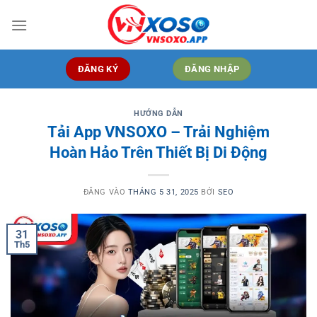
Bỏ
qua
nội
dung
ĐĂNG KÝ
ĐĂNG NHẬP
HƯỚNG DẪN
Tải App VNSOXO – Trải Nghiệm
Hoàn Hảo Trên Thiết Bị Di Động
ĐĂNG VÀO
THÁNG 5 31, 2025
BỞI
SEO
31
Th5