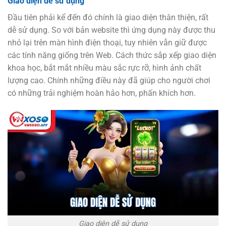
Giao diện dễ sử dụng
Đầu tiên phải kể đến đó chính là giao diện thân thiện, rất
dễ sử dụng. So với bản website thì ứng dụng này được thu
nhỏ lại trên màn hình điện thoại, tuy nhiên vẫn giữ được
các tính năng giống trên Web. Cách thức sắp xếp giao diện
khoa học, bắt mắt nhiều màu sắc rực rỡ, hình ảnh chất
lượng cao. Chính những điều này đã giúp cho người chơi
có những trải nghiệm hoàn hảo hơn, phấn khích hơn.
Giao diện dễ sử dụng