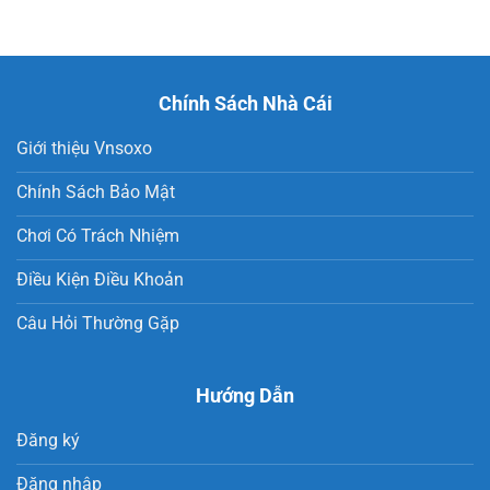
Đỉnh
Hạn
Sắt
Cao
–
Cho
Sân
Tín
Chơi
Đồ
Máu
Cá
Chính Sách Nhà Cái
Lửa
Cược
Cho
Giới thiệu Vnsoxo
Chiến
Kê
Chuyên
Chính Sách Bảo Mật
Nghiệp
Chơi Có Trách Nhiệm
Điều Kiện Điều Khoản
Câu Hỏi Thường Gặp
Hướng Dẫn
Đăng ký
Đăng nhập