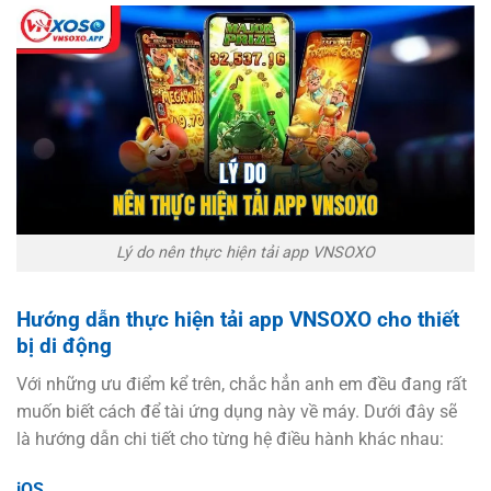
Lý do nên thực hiện tải app VNSOXO
Hướng dẫn thực hiện tải app VNSOXO cho thiết
bị di động
Với những ưu điểm kể trên, chắc hẳn anh em đều đang rất
muốn biết cách để tài ứng dụng này về máy. Dưới đây sẽ
là hướng dẫn chi tiết cho từng hệ điều hành khác nhau:
iOS