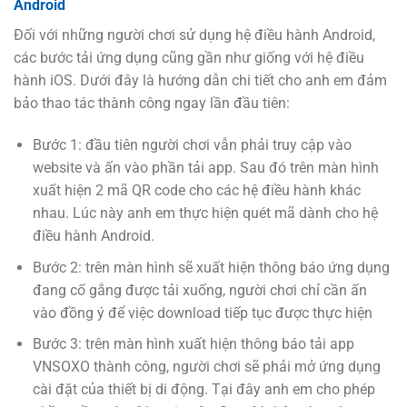
Android
Đối với những người chơi sử dụng hệ điều hành Android,
các bước tải ứng dụng cũng gần như giống với hệ điều
hành iOS. Dưới đây là hướng dẫn chi tiết cho anh em đảm
bảo thao tác thành công ngay lần đầu tiên:
Bước 1: đầu tiên người chơi vẫn phải truy cập vào
website và ấn vào phần tải app. Sau đó trên màn hình
xuất hiện 2 mã QR code cho các hệ điều hành khác
nhau. Lúc này anh em thực hiện quét mã dành cho hệ
điều hành Android.
Bước 2: trên màn hình sẽ xuất hiện thông báo ứng dụng
đang cố gắng được tải xuống, người chơi chỉ cần ấn
vào đồng ý để việc download tiếp tục được thực hiện
Bước 3: trên màn hình xuất hiện thông báo tải app
VNSOXO thành công, người chơi sẽ phải mở ứng dụng
cài đặt của thiết bị di động. Tại đây anh em cho phép