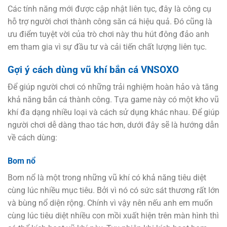
Các tính năng mới được cập nhật liên tục, đây là công cụ
hỗ trợ người chơi thành công săn cá hiệu quả. Đó cũng là
ưu điểm tuyệt vời của trò chơi này thu hút đông đảo anh
em tham gia vì sự đầu tư và cải tiến chất lượng liên tục.
Gợi ý cách dùng vũ khí bắn cá VNSOXO
Để giúp người chơi có những trải nghiệm hoàn hảo và tăng
khả năng bắn cá thành công. Tựa game này có một kho vũ
khí đa dạng nhiều loại và cách sử dụng khác nhau. Để giúp
người chơi dễ dàng thao tác hơn, dưới đây sẽ là hướng dẫn
về cách dùng:
Bom nổ
Bom nổ là một trong những vũ khí có khả năng tiêu diệt
cùng lúc nhiều mục tiêu. Bởi vì nó có sức sát thương rất lớn
và bùng nổ diện rộng. Chính vì vậy nên nếu anh em muốn
cùng lúc tiêu diệt nhiều con mồi xuất hiện trên màn hình thì