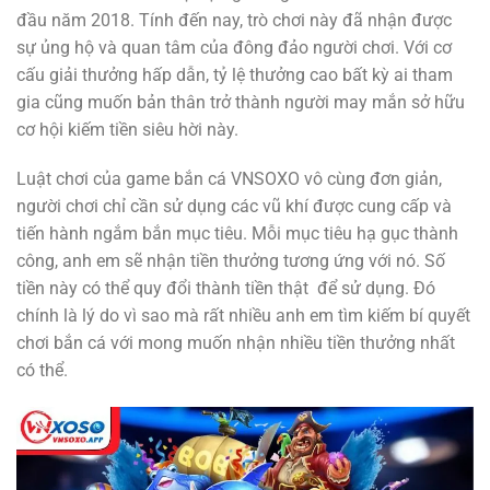
đầu năm 2018. Tính đến nay, trò chơi này đã nhận được
sự ủng hộ và quan tâm của đông đảo người chơi. Với cơ
cấu giải thưởng hấp dẫn, tỷ lệ thưởng cao bất kỳ ai tham
gia cũng muốn bản thân trở thành người may mắn sở hữu
cơ hội kiếm tiền siêu hời này.
Luật chơi của game bắn cá VNSOXO vô cùng đơn giản,
người chơi chỉ cần sử dụng các vũ khí được cung cấp và
tiến hành ngắm bắn mục tiêu. Mỗi mục tiêu hạ gục thành
công, anh em sẽ nhận tiền thưởng tương ứng với nó. Số
tiền này có thể quy đổi thành tiền thật để sử dụng. Đó
chính là lý do vì sao mà rất nhiều anh em tìm kiếm bí quyết
chơi bắn cá với mong muốn nhận nhiều tiền thưởng nhất
có thể.