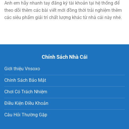
Anh em hãy nhanh tay đăng ký tài khoản tại hệ thống để
theo dõi thêm các bài viết mới đồng thời trải nghiệm thêm
các siêu phẩm giải trí chất lượng khác từ nhà cái này nhé.
Chính Sách Nhà Cái
Giới thiệu Vnsoxo
Chính Sách Bảo Mật
Chơi Có Trách Nhiệm
Điều Kiện Điều Khoản
Câu Hỏi Thường Gặp