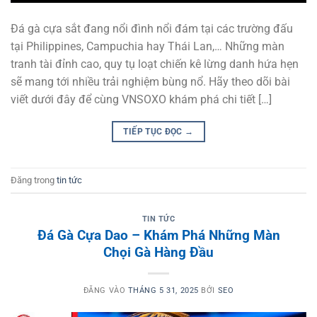
Đá gà cựa sắt đang nổi đình nổi đám tại các trường đấu
tại Philippines, Campuchia hay Thái Lan,… Những màn
tranh tài đỉnh cao, quy tụ loạt chiến kê lừng danh hứa hẹn
sẽ mang tới nhiều trải nghiệm bùng nổ. Hãy theo dõi bài
viết dưới đây để cùng VNSOXO khám phá chi tiết […]
TIẾP TỤC ĐỌC
→
Đăng trong
tin tức
TIN TỨC
Đá Gà Cựa Dao – Khám Phá Những Màn
Chọi Gà Hàng Đầu
ĐĂNG VÀO
THÁNG 5 31, 2025
BỞI
SEO