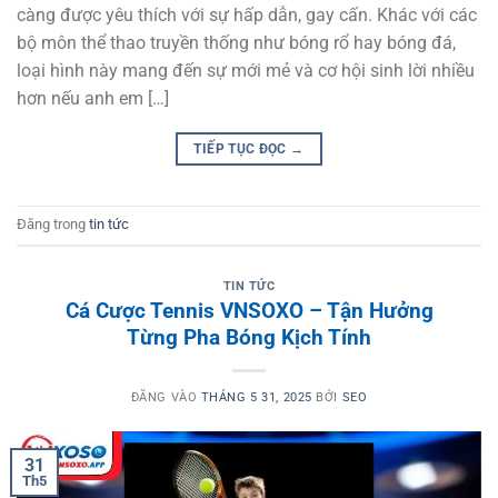
càng được yêu thích với sự hấp dẫn, gay cấn. Khác với các
bộ môn thể thao truyền thống như bóng rổ hay bóng đá,
loại hình này mang đến sự mới mẻ và cơ hội sinh lời nhiều
hơn nếu anh em […]
TIẾP TỤC ĐỌC
→
Đăng trong
tin tức
TIN TỨC
Cá Cược Tennis VNSOXO – Tận Hưởng
Từng Pha Bóng Kịch Tính
ĐĂNG VÀO
THÁNG 5 31, 2025
BỞI
SEO
31
Th5