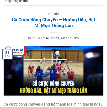
Đăng trong
tin tức
TIN TỨC
Cá Cược Bóng Chuyền – Hướng Dẫn, Bật
Mí Mẹo Thắng Lớn
ĐĂNG VÀO
THÁNG 5 31, 2025
BỞI
SEO
31
Th5
Cá cược bóng chuyền đang trở thành loại hình giải trí ngày