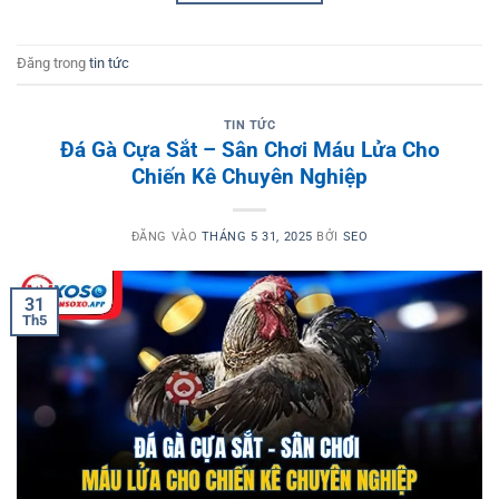
Đăng trong
tin tức
TIN TỨC
Đá Gà Cựa Sắt – Sân Chơi Máu Lửa Cho
Chiến Kê Chuyên Nghiệp
ĐĂNG VÀO
THÁNG 5 31, 2025
BỞI
SEO
31
Th5