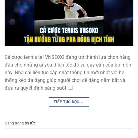
Cá cược tennis tại VNSOXO đang trở thành lựa chọn hàng
đầu cho những ai yêu thích tốc độ và gay cấn của bộ môn
này. Nhà cái liên tục cập nhật thông tin mới nhất với hệ
thống kèo đa dạng giúp người chơi dễ dàng nắm bắt và
đưa ra quyết định sáng suốt […]
TIẾP TỤC ĐỌC
→
Đăng trong
tin tức