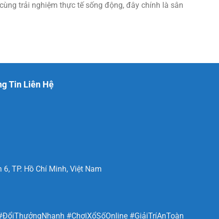
 cùng trải nghiệm thực tế sống động, đây chính là sân
g Tin Liên Hệ
 6, TP. Hồ Chí Minh, Việt Nam
ĐổiThưởngNhanh #ChơiXổSốOnline #GiảiTríAnToàn