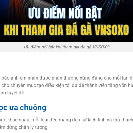
Ưu điểm nổi bật khi tham gia đá gà VNSOXO
bảo anh em nhận được phần thưởng xứng đáng cho mỗi lần dự 
cho chuyên mục tạo điều kiện tối đa để thành viên tăng vốn hi
m tuyệt đối.
ợc ưa chuộng
hức khác nhau, mỗi loại đều mang đến sự kịch tính và thử thách
iểm dừng chân lý tưởng.