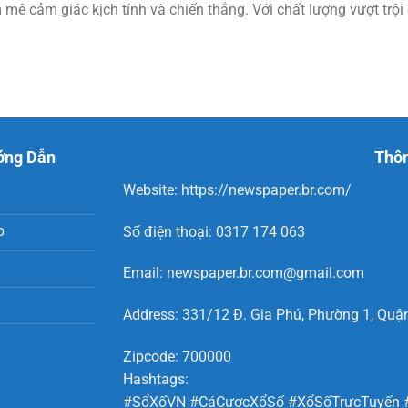
mê cảm giác kịch tính và chiến thắng. Với chất lượng vượt trội
ớng Dẫn
Thôn
Website: https://newspaper.br.com/
p
Số điện thoại: 0317 174 063
Email:
newspaper.br.com@gmail.com
Address: 331/12 Đ. Gia Phú, Phường 1, Quận
Zipcode: 700000
Hashtags:
#SổXốVN #CáCượcXổSố #XổSốTrựcTuyến #