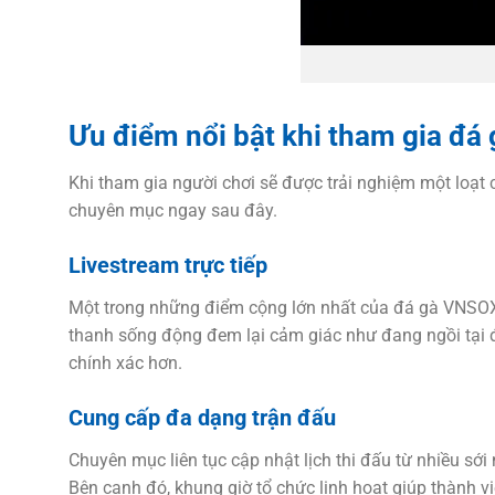
Ưu điểm nổi bật khi tham gia đ
Khi tham gia người chơi sẽ được trải nghiệm một loạt
chuyên mục ngay sau đây.
Livestream trực tiếp
Một trong những điểm cộng lớn nhất của đá gà VNSOXO 
thanh sống động đem lại cảm giác như đang ngồi tại đấ
chính xác hơn.
Cung cấp đa dạng trận đấu
Chuyên mục liên tục cập nhật lịch thi đấu từ nhiều sới
Bên cạnh đó, khung giờ tổ chức linh hoạt giúp thành v