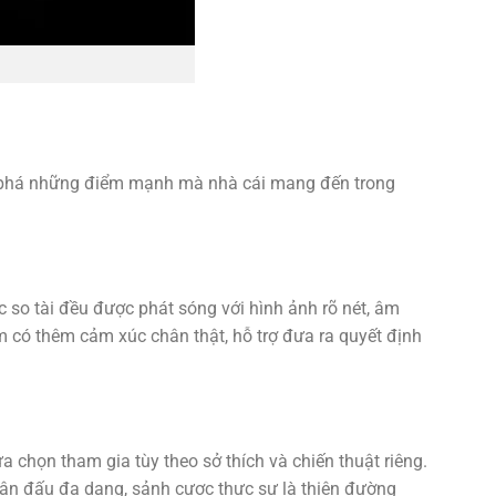
hám phá những điểm mạnh mà nhà cái mang đến trong
 so tài đều được phát sóng với hình ảnh rõ nét, âm
m có thêm cảm xúc chân thật, hỗ trợ đưa ra quyết định
a chọn tham gia tùy theo sở thích và chiến thuật riêng.
trận đấu đa dạng, sảnh cược thực sự là thiên đường