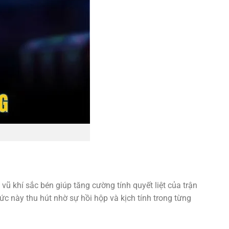
 khí sắc bén giúp tăng cường tính quyết liệt của trận
c này thu hút nhờ sự hồi hộp và kịch tính trong từng