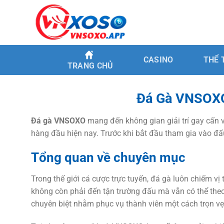
Bỏ
qua
nội
dung
CASINO
THỂ 
TRANG CHỦ
Đá Gà VNSOXO
Đá gà VNSOXO
mang đến không gian giải trí gay cấn 
hàng đầu hiện nay. Trước khi bắt đầu tham gia vào đ
Tổng quan về chuyên mục
Trong thế giới cá cược trực tuyến, đá gà luôn chiếm vị 
không còn phải đến tận trường đấu mà vẫn có thể theo
chuyên biệt nhằm phục vụ thành viên một cách trọn vẹ