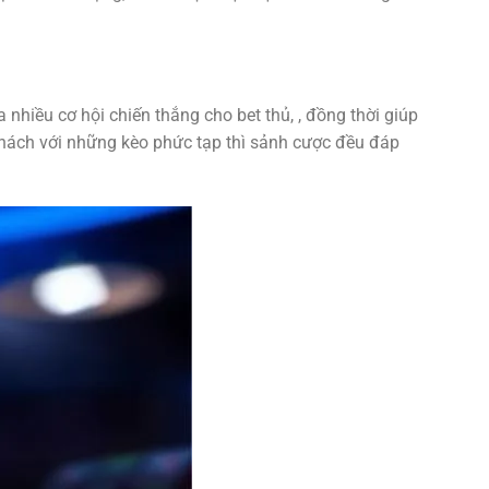
nhiều cơ hội chiến thắng cho bet thủ, , đồng thời giúp
 thách với những kèo phức tạp thì sảnh cược đều đáp