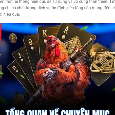
m một hệ thống hiện đại, dễ sử dụng và vô cùng thân thiện. T
ng chỉ có chất lượng dịch vụ ổn định, nền tảng còn mang đến n
i hiệu quả.