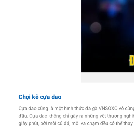
Chọi kê cựa dao
Cựa dao cũng là một hình thức đá gà VNSOXO vô cùng h
đấu. Cựa dao không chỉ gây ra những vết thương nghiêm
giây phút, bởi mỗi cú đá, mỗi va chạm đều có thể thay 