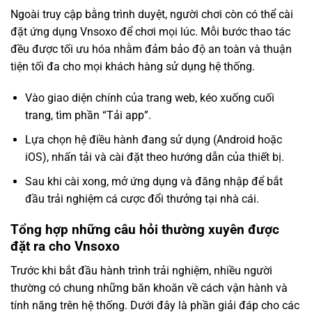
Ngoài truy cập bằng trình duyệt, người chơi còn có thể cài
đặt ứng dụng Vnsoxo để chơi mọi lúc. Mỗi bước thao tác
đều được tối ưu hóa nhằm đảm bảo độ an toàn và thuận
tiện tối đa cho mọi khách hàng sử dụng hệ thống.
Vào giao diện chính của trang web, kéo xuống cuối
trang, tìm phần “Tải app”.
Lựa chọn hệ điều hành đang sử dụng (Android hoặc
iOS), nhấn tải và cài đặt theo hướng dẫn của thiết bị.
Sau khi cài xong, mở ứng dụng và đăng nhập để bắt
đầu trải nghiệm cá cược đổi thưởng tại nhà cái.
Tổng hợp những câu hỏi thường xuyên được
đặt ra cho Vnsoxo
Trước khi bắt đầu hành trình trải nghiệm, nhiều người
thường có chung những băn khoăn về cách vận hành và
tính năng trên hệ thống. Dưới đây là phần giải đáp cho các