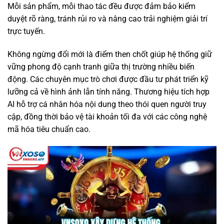
Mỗi sản phẩm, mỗi thao tác đều được đảm bảo kiểm
duyệt rõ ràng, tránh rủi ro và nâng cao trải nghiệm giải trí
trực tuyến.
Không ngừng đổi mới là điểm then chốt giúp hệ thống giữ
vững phong độ cạnh tranh giữa thị trường nhiều biến
động. Các chuyên mục trò chơi được đầu tư phát triển kỹ
lưỡng cả về hình ảnh lẫn tính năng. Thương hiệu tích hợp
AI hỗ trợ cá nhân hóa nội dung theo thói quen người truy
cập, đồng thời bảo vệ tài khoản tối đa với các công nghệ
mã hóa tiêu chuẩn cao.