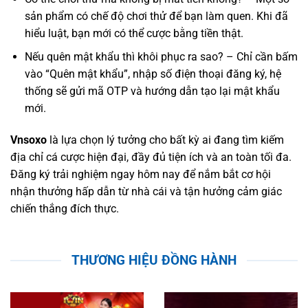
sản phẩm có chế độ chơi thử để bạn làm quen. Khi đã
hiểu luật, bạn mới có thể cược bằng tiền thật.
Nếu quên mật khẩu thì khôi phục ra sao? – Chỉ cần bấm
vào “Quên mật khẩu”, nhập số điện thoại đăng ký, hệ
thống sẽ gửi mã OTP và hướng dẫn tạo lại mật khẩu
mới.
Vnsoxo
là lựa chọn lý tưởng cho bất kỳ ai đang tìm kiếm
địa chỉ cá cược hiện đại, đầy đủ tiện ích và an toàn tối đa.
Đăng ký trải nghiệm ngay hôm nay để nắm bắt cơ hội
nhận thưởng hấp dẫn từ nhà cái và tận hưởng cảm giác
chiến thắng đích thực.
THƯƠNG HIỆU ĐỒNG HÀNH