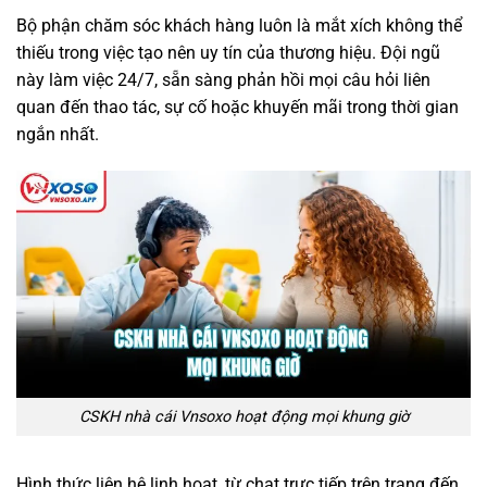
Bộ phận chăm sóc khách hàng luôn là mắt xích không thể
thiếu trong việc tạo nên uy tín của thương hiệu. Đội ngũ
này làm việc 24/7, sẵn sàng phản hồi mọi câu hỏi liên
quan đến thao tác, sự cố hoặc khuyến mãi trong thời gian
ngắn nhất.
CSKH nhà cái Vnsoxo hoạt động mọi khung giờ
Hình thức liên hệ linh hoạt, từ chat trực tiếp trên trang đến