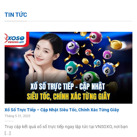
TIN TỨC
Xổ Số Trực Tiếp – Cập Nhật Siêu Tốc, Chính Xác Từng Giây
Tháng 5 31, 2025
Truy cập kết quả xổ số trực tiếp ngay lập tức tại VNSOXO, nơi bạn
[...]