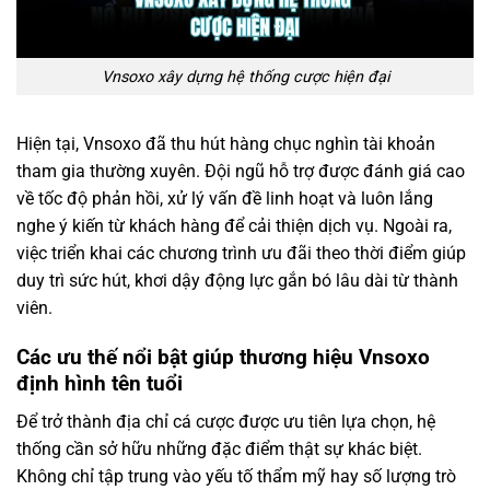
Vnsoxo xây dựng hệ thống cược hiện đại
Hiện tại, Vnsoxo đã thu hút hàng chục nghìn tài khoản
tham gia thường xuyên. Đội ngũ hỗ trợ được đánh giá cao
về tốc độ phản hồi, xử lý vấn đề linh hoạt và luôn lắng
nghe ý kiến từ khách hàng để cải thiện dịch vụ. Ngoài ra,
việc triển khai các chương trình ưu đãi theo thời điểm giúp
duy trì sức hút, khơi dậy động lực gắn bó lâu dài từ thành
viên.
Các ưu thế nổi bật giúp thương hiệu Vnsoxo
định hình tên tuổi
Để trở thành địa chỉ cá cược được ưu tiên lựa chọn, hệ
thống cần sở hữu những đặc điểm thật sự khác biệt.
Không chỉ tập trung vào yếu tố thẩm mỹ hay số lượng trò