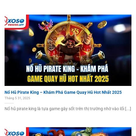
Nổ Hũ Pirate King – Khám Phá Game Quay Hũ Hot Nhất 2025
Tháng 5 31, 2025
Nổ hũ pirate king là tựa game gây sốt trên thị trường nhờ vào lối [...]