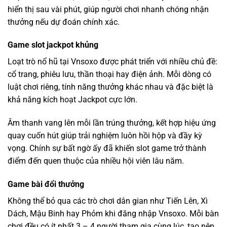
hiển thị sau vài phút, giúp người chơi nhanh chóng nhận
thưởng nếu dự đoán chính xác.
Game slot jackpot khủng
Loạt trò nổ hũ tại Vnsoxo được phát triển với nhiều chủ đề:
cổ trang, phiêu lưu, thần thoại hay điện ảnh. Mỗi dòng có
luật chơi riêng, tính năng thưởng khác nhau và đặc biệt là
khả năng kích hoạt Jackpot cực lớn.
Âm thanh vang lên mỗi lần trúng thưởng, kết hợp hiệu ứng
quay cuốn hút giúp trải nghiệm luôn hồi hộp và đầy kỳ
vọng. Chính sự bất ngờ ấy đã khiến slot game trở thành
điểm đến quen thuộc của nhiều hội viên lâu năm.
Game bài đổi thưởng
Không thể bỏ qua các trò chơi dân gian như Tiến Lên, Xì
Dách, Mậu Binh hay Phỏm khi đăng nhập Vnsoxo. Mỗi bàn
chơi đều có ít nhất 3 – 4 người tham gia cùng lúc, tạo nên