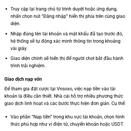
Truy cập lại trang chủ từ trình duyệt hoặc ứng dụng,
nhấn chọn nút “Đăng nhập” hiển thị phía trên cùng giao
diện.
Nhập đúng tên tài khoản và mật khẩu đã tạo trước đó,
hệ thống sẽ tự động xác minh thông tin trong khoảng
vài giây.
Giao diện chính sẽ hiển thị để người chơi bắt đầu hành
trình trải nghiệm.
Giao dịch nạp vốn
Để tham gia đặt cược tại Vnsoxo, việc nạp tiền vào tài
khoản là điều cần thiết. Nhà cái hỗ trợ nhiều phương thức
giao dịch linh hoạt và các bước thực hiện đơn giản. Cụ thể:
Vào phần “Nạp tiền” trong khu vực tài khoản, chọn hình
thức phù hợp như ví điện tử, chuyển khoản hoặc USDT.