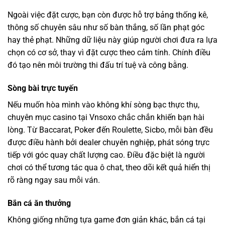
Ngoài việc đặt cược, bạn còn được hỗ trợ bảng thống kê,
thông số chuyên sâu như số bàn thắng, số lần phạt góc
hay thẻ phạt. Những dữ liệu này giúp người chơi đưa ra lựa
chọn có cơ sở, thay vì đặt cược theo cảm tính. Chính điều
đó tạo nên môi trường thi đấu trí tuệ và công bằng.
Sòng bài trực tuyến
Nếu muốn hòa mình vào không khí sòng bạc thực thụ,
chuyên mục casino tại Vnsoxo chắc chắn khiến bạn hài
lòng. Từ Baccarat, Poker đến Roulette, Sicbo, mỗi bàn đều
được điều hành bởi dealer chuyên nghiệp, phát sóng trực
tiếp với góc quay chất lượng cao. Điều đặc biệt là người
chơi có thể tương tác qua ô chat, theo dõi kết quả hiển thị
rõ ràng ngay sau mỗi ván.
Bắn cá ăn thưởng
Không giống những tựa game đơn giản khác, bắn cá tại