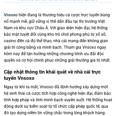
Vnsoxo
hiện đang là thương hiệu cá cược trực tuyến bùng
nổ mạnh mẽ, giữ vững vị thế dẫn đầu tại thị trường Việt
Nam và khu vực Châu Á. Với giao diện hiện đại, hệ thống
bảo mật tuyệt đối cùng kho trò chơi phong phú từ xổ số,
casino đến cá độ thể thao, nhà cái mang đến không gian
giải trí công bằng và minh bạch. Tham gia Vnsoxo ngay
hôm nay để tận hưởng những chương trình ưu đãi độc
quyền và cơ hội chinh phục những giải thưởng giá trị nhất.
Cập nhật thông tin khái quát về nhà cái trực
tuyến Vnsoxo
Ngay từ khi ra mắt, Vnsoxo đã định hướng xây dựng một
hệ sinh thái cá cược tích hợp công nghệ hiện đại, đảm bảo
tính hợp pháp và tính minh bạch xuyên suốt. Hệ thống hoạt
động dưới sự kiểm soát từ tổ chức cấp phép quốc tế, qua
đó tạo dựng niềm tin vững chắc trong lòng khách hàng.